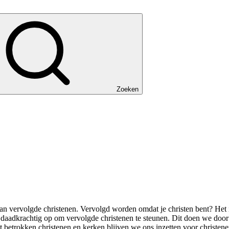
Zoeken
vervolgde christenen. Vervolgd worden omdat je christen bent? Het is 
aadkrachtig op om vervolgde christenen te steunen. Dit doen we door Bij
 betrokken christenen en kerken blijven we ons inzetten voor christen