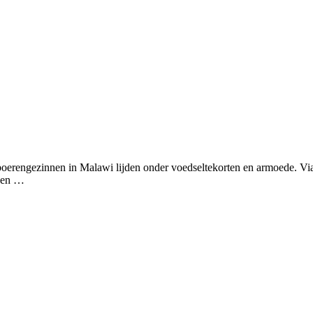
boerengezinnen in Malawi lijden onder voedseltekorten en armoede. V
ngen …