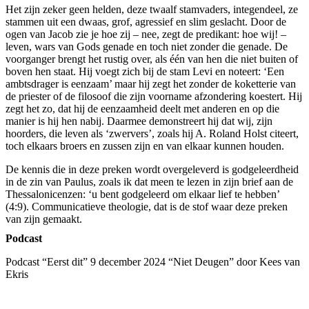
Het zijn zeker geen helden, deze twaalf stamvaders, integendeel, ze
stammen uit een dwaas, grof, agressief en slim geslacht. Door de
ogen van Jacob zie je hoe zij – nee, zegt de predikant: hoe wij! –
leven, wars van Gods genade en toch niet zonder die genade. De
voorganger brengt het rustig over, als één van hen die niet buiten of
boven hen staat. Hij voegt zich bij de stam Levi en noteert: ‘Een
ambtsdrager is eenzaam’ maar hij zegt het zonder de koketterie van
de priester of de filosoof die zijn voorname afzondering koestert. Hij
zegt het zo, dat hij de eenzaamheid deelt met anderen en op die
manier is hij hen nabij. Daarmee demonstreert hij dat wij, zijn
hoorders, die leven als ‘zwervers’, zoals hij A. Roland Holst citeert,
toch elkaars broers en zussen zijn en van elkaar kunnen houden.
De kennis die in deze preken wordt overgeleverd is godgeleerdheid
in de zin van Paulus, zoals ik dat meen te lezen in zijn brief aan de
Thessalonicenzen: ‘u bent godgeleerd om elkaar lief te hebben’
(4:9). Communicatieve theologie, dat is de stof waar deze preken
van zijn gemaakt.
Podcast
Podcast “Eerst dit” 9 december 2024 “Niet Deugen” door Kees van
Ekris