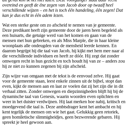
overeind en geeft de éne zegen van Jacob door op twaalf heel
verschillende wijzen – en het is toch één handeling, één zegen! Dat
kan je dus echt in één adem lezen.
Wat een sterke geste om zo afscheid te nemen van je gemeente.
Deze predikant heeft zijn gemeente door de jaren heen begeleid als
een huisarts, die getuige werd van het komen en gaan van de
mensen met hun gebreken, en als Miss Marple, die in haar kleine
woonplaats alle ondeugden van de mensheid leerde kennen. En
daarom begrijpt hij die taal van Jacob, hij kijkt met hem mee naar al
die verschillende individuen en heeft ze dóór. Hij zegt dat zonder
omwegen recht in hun gezicht en toch houdt hij van ze – anders zou
hij ze niet zo kunnen zegenen bij zijn afscheid.
Zijn wijze van omgaan met de tekst is de eenvoud zelve. Hij gaat
voor de gemeente staan, leest enkele zinnen uit de bijbel, stopt dan
even, kijkt de mensen aan en laat ze voelen dat zij het zijn die in dit
verhaal zitten. Zonder omwegen en diepzinnigheden blijft hij bij de
dynamische taal van Genesis, waarin woorden even oplichten en
weer in het duister verdwijnen. Hij laat merken hoe nabij, kritisch en
moedgevend die taal is. Deze ambtsdrager kent het ambacht en hij
kent tegelijk de mensen om wie het gaat. Gelukkig geen retoriek,
geen homiletische slimmigheidjes, geen bezwerende gebaren. Hij
spreekt je heel gewoon aan.