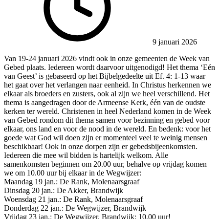
9 januari 2026
Van 19-24 januari 2026 vindt ook in onze gemeenten de Week van
Gebed plaats. Iedereen wordt daarvoor uitgenodigd! Het thema ‘Eén
van Geest’ is gebaseerd op het Bijbelgedeelte uit Ef. 4: 1-13 waar
het gaat over het verlangen naar eenheid. In Christus herkennen we
elkaar als broeders en zusters, ook al zijn we heel verschillend. Het
thema is aangedragen door de Armeense Kerk, één van de oudste
kerken ter wereld. Christenen in heel Nederland komen in de Week
van Gebed rondom dit thema samen voor bezinning en gebed voor
elkaar, ons land en voor de nood in de wereld. En bedenk: voor het
goede wat God wil doen zijn er momenteel veel te weinig mensen
beschikbaar! Ook in onze dorpen zijn er gebedsbijeenkomsten.
Iedereen die mee wil bidden is hartelijk welkom. Alle
samenkomsten beginnen om 20.00 uur, behalve op vrijdag komen
we om 10.00 uur bij elkaar in de Wegwijzer:
Maandag 19 jan.: De Rank, Molenaarsgraaf
Dinsdag 20 jan.: De Akker, Brandwijk
Woensdag 21 jan.: De Rank, Molenaarsgraaf
Donderdag 22 jan.: De Wegwijzer, Brandwijk
Vrijdag 23 jan.: De Wegwijzer, Brandwijk; 10.00 uur!