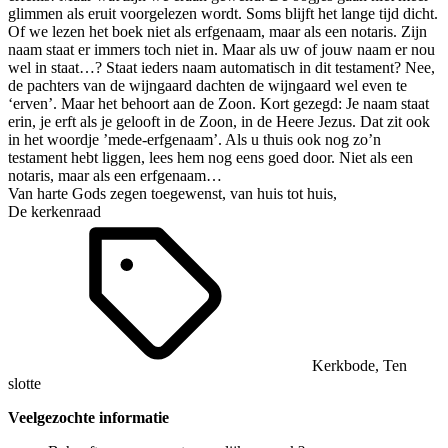
glimmen als eruit voorgelezen wordt. Soms blijft het lange tijd dicht.
Of we lezen het boek niet als erfgenaam, maar als een notaris. Zijn
naam staat er immers toch niet in. Maar als uw of jouw naam er nou
wel in staat…? Staat ieders naam automatisch in dit testament? Nee,
de pachters van de wijngaard dachten de wijngaard wel even te
‘erven’. Maar het behoort aan de Zoon. Kort gezegd: Je naam staat
erin, je erft als je gelooft in de Zoon, in de Heere Jezus. Dat zit ook
in het woordje ’mede-erfgenaam’. Als u thuis ook nog zo’n
testament hebt liggen, lees hem nog eens goed door. Niet als een
notaris, maar als een erfgenaam…
Van harte Gods zegen toegewenst, van huis tot huis,
De kerkenraad
Kerkbode
,
Ten
slotte
Veelgezochte informatie