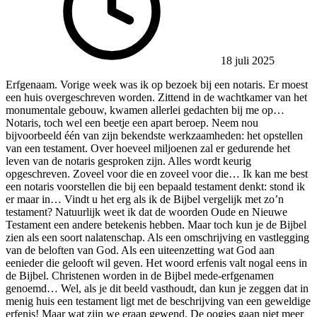
18 juli 2025
Erfgenaam. Vorige week was ik op bezoek bij een notaris. Er moest
een huis overgeschreven worden. Zittend in de wachtkamer van het
monumentale gebouw, kwamen allerlei gedachten bij me op…
Notaris, toch wel een beetje een apart beroep. Neem nou
bijvoorbeeld één van zijn bekendste werkzaamheden: het opstellen
van een testament. Over hoeveel miljoenen zal er gedurende het
leven van de notaris gesproken zijn. Alles wordt keurig
opgeschreven. Zoveel voor die en zoveel voor die… Ik kan me best
een notaris voorstellen die bij een bepaald testament denkt: stond ik
er maar in… Vindt u het erg als ik de Bijbel vergelijk met zo’n
testament? Natuurlijk weet ik dat de woorden Oude en Nieuwe
Testament een andere betekenis hebben. Maar toch kun je de Bijbel
zien als een soort nalatenschap. Als een omschrijving en vastlegging
van de beloften van God. Als een uiteenzetting wat God aan
eenieder die gelooft wil geven. Het woord erfenis valt nogal eens in
de Bijbel. Christenen worden in de Bijbel mede-erfgenamen
genoemd… Wel, als je dit beeld vasthoudt, dan kun je zeggen dat in
menig huis een testament ligt met de beschrijving van een geweldige
erfenis! Maar wat zijn we eraan gewend. De oogjes gaan niet meer