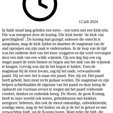
12 juli 2024
In Italië stond lang geleden een toren – een toren met een klok erin.
Die was neergezet door de koning. Die klok heette ‘de klok van
gerechtigheid’. De koning had gezegd: iedereen die onrecht is
aangedaan, mag de klok luiden en daarmee de magistraat van de
stad oproepen om zijn zaak te onderzoeken. In de loop van de tijd
was het onderste deel van het touw weggerot en dat werd vervangen
door een stuk van een wilde wijnstok. Op een dag liep een erg
mager paard de toren binnen en begon aan het stuk van die wijnstok
te knagen. Gevolg was dat de bel begon te luiden. Toen de
magistraat bij de toren kwam, zag hij het oude, verwaarloosde
paard. Hij zei niet: het is maar een paard. Nee, hij zei: Het paard
heeft gebeld, hem moet recht gedaan worden. De magistraat en zijn
helpers achterhaalden de eigenaar van het paard en deze kreeg de
opdracht om voortaan ervoor te zorgen dat het paard voldoende
voedsel, drinken en onderdak kreeg. De Heere, de grote Koning,
heeft in onze wereld ook torens, gebedshuizen met klokken
neergezet. Iedereen, dus ook de meest onkundige, onbetekenende,
zondige mens, mag de bel luiden; en als je de bel in geloof en met
verwachting luidt, zal de Koning horen. Want ieder die bidt, die