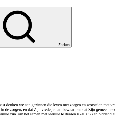
Zoeken
st denken we aan gezinnen die leven met zorgen en worstelen met vrag
t in de zorgen, en dat Zijn vrede je hart bewaart, en dat Zijn gemeente
jullie zijn, om het samen met je/jullie te dragen (Gal. 6:2) en biddend e