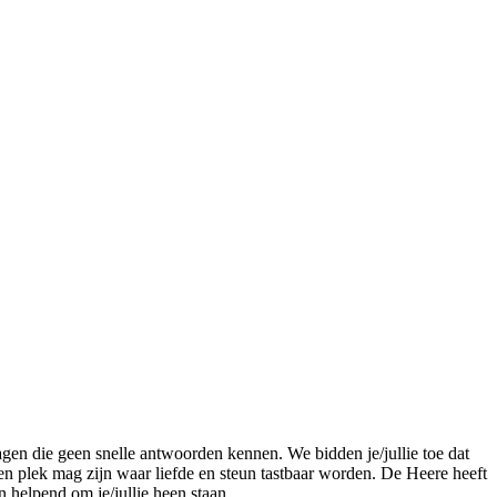
en die geen snelle antwoorden kennen. We bidden je/jullie toe dat
 een plek mag zijn waar liefde en steun tastbaar worden. De Heere heeft
n helpend om je/jullie heen staan.