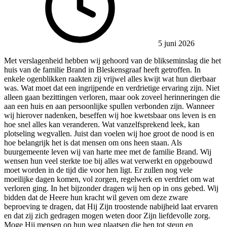
5 juni 2026
Met verslagenheid hebben wij gehoord van de blikseminslag die het
huis van de familie Brand in Bleskensgraaf heeft getroffen. In
enkele ogenblikken raakten zij vrijwel alles kwijt wat hun dierbaar
was. Wat moet dat een ingrijpende en verdrietige ervaring zijn. Niet
alleen gaan bezittingen verloren, maar ook zoveel herinneringen die
aan een huis en aan persoonlijke spullen verbonden zijn. Wanneer
wij hierover nadenken, beseffen wij hoe kwetsbaar ons leven is en
hoe snel alles kan veranderen. Wat vanzelfsprekend leek, kan
plotseling wegvallen. Juist dan voelen wij hoe groot de nood is en
hoe belangrijk het is dat mensen om ons heen staan. Als
buurgemeente leven wij van harte mee met de familie Brand. Wij
wensen hun veel sterkte toe bij alles wat verwerkt en opgebouwd
moet worden in de tijd die voor hen ligt. Er zullen nog vele
moeilijke dagen komen, vol zorgen, regelwerk en verdriet om wat
verloren ging. In het bijzonder dragen wij hen op in ons gebed. Wij
bidden dat de Heere hun kracht wil geven om deze zware
beproeving te dragen, dat Hij Zijn troostende nabijheid laat ervaren
en dat zij zich gedragen mogen weten door Zijn liefdevolle zorg.
Moge Hij mensen op hun weg plaatsen die hen tot steun en