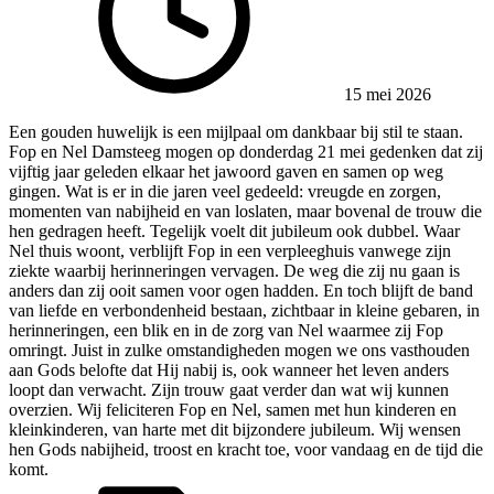
15 mei 2026
Een gouden huwelijk is een mijlpaal om dankbaar bij stil te staan.
Fop en Nel Damsteeg mogen op donderdag 21 mei gedenken dat zij
vijftig jaar geleden elkaar het jawoord gaven en samen op weg
gingen. Wat is er in die jaren veel gedeeld: vreugde en zorgen,
momenten van nabijheid en van loslaten, maar bovenal de trouw die
hen gedragen heeft. Tegelijk voelt dit jubileum ook dubbel. Waar
Nel thuis woont, verblijft Fop in een verpleeghuis vanwege zijn
ziekte waarbij herinneringen vervagen. De weg die zij nu gaan is
anders dan zij ooit samen voor ogen hadden. En toch blijft de band
van liefde en verbondenheid bestaan, zichtbaar in kleine gebaren, in
herinneringen, een blik en in de zorg van Nel waarmee zij Fop
omringt. Juist in zulke omstandigheden mogen we ons vasthouden
aan Gods belofte dat Hij nabij is, ook wanneer het leven anders
loopt dan verwacht. Zijn trouw gaat verder dan wat wij kunnen
overzien. Wij feliciteren Fop en Nel, samen met hun kinderen en
kleinkinderen, van harte met dit bijzondere jubileum. Wij wensen
hen Gods nabijheid, troost en kracht toe, voor vandaag en de tijd die
komt.