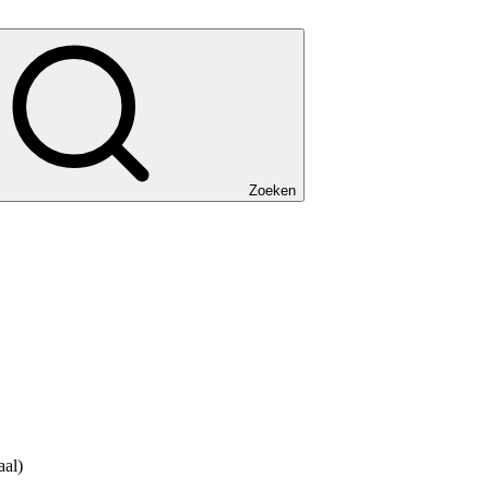
Zoeken
aal)