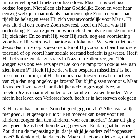
in materieel opzicht niets voor haar doen. Maar Hij is wel haar
oudste Jongen. Niet alleen als haar Goddelijke Zoon en voor haar
eeuwig welzijn, maar ook als haar menselijke Zoon en voor haar
tijdelijke belangen weet Hij zich verantwoordelijk voor Maria. Hij
was altijd al een trouwe Zoon geweest. Jozef en Maria was Hij
onderdanig. En aan zijn verantwoordelijkheid als de oudste onttrekt
Hij zich niet. En zo treft Hij, voor Hij sterft, nog een voorziening
voor haar. Hij vertrouwt haar toe aan Johannes. Wij weten niet hoe
Jezus daar nu zo op is gekomen. En of Hij vooral op haar financiële
toestand of op vooral haar sociale toestand bedacht is geweest. Heeft
Hij het voorzien, dat ze straks in Nazareth zullen zeggen: “Die
Jongen was ook wel iets aparts! Je kon de ramp toch ook al wel aan
zien komen!?” Heeft Hij ze dat willen besparen misschien? Is het
misschien daarom, dat Hij Johannes haar toevertrouwt en niet een
van zijn dan nog ongelovige broers? Dat blijft gissen voor ons. Maar
Jezus heeft wel voor haar tijdelijke welzijn gezorgd. Nee, wij
moeten Jezus maar niet buiten onze familie en zaken houden. Wie
niet in het leven een Verlosser heeft, heeft er in het sterven ook geen.
3. Hij nam haar in huis. Zou dat goed gegaan zijn? Alles gaat altijd
niet goed. Het gezegde luidt: “Een moeder kan beter voor tien
kinderen zorgen dan tien kinderen voor een moeder.” Maar dit ging
wel goed. Jezus heeft hen de weg gewezen. En dan gaat het goed.
Zou dit nu de toepassing zijn, dat je altijd je ouders zelf “oppassen”
moet? Ik denk niet, dat dat zo is. Maar dat het ook niet zo is, dat het