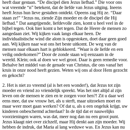
heeft daar gestaan. “De discipel dien Jezus liefhad.” Die voor ons
wat vreemde “n” betekent, dat de liefde van Jezus uitging. Ineens
heeft Jezus hun lieve gestalten ontdekt. Opeens zag Hij ze. “Daar
staan ze!” “Jezus nu, ziende Zijn moeder en de discipel die Hij
liefhad.” Dat aangrijpende, liefdevolle zien, komt u heel veel in de
bijbel tegen. Ook hier komt u het tegen. Dat de Heere de mensen zo
aangedaan ziet. Wij kijken vaak langs elkaar heen. De
individualistische wind die alom is opgestoken, doet daar geen goed
aan. Wij kijken naar wat ons het beste uitkomt. De weg van de
mensen naar elkaars hart is geblokkeerd. “Waar is de liefde en een
veilig onderkomen?” Door de zonde staan wij eenzaam in de
wereld. Klein; ook al doen we wel groot. Daar is geen remedie voor.
Behalve het middel van de genade van Christus, die ons vanaf het
kruis in onze nood heeft gezien. Weten wij ons al door Hem gezocht
en gekocht?
2. Het is niet zo vreemd (al is het een wonder!), dat Jezus tot zijn
moeder en vriend zo vriendelijk spreekt. Was het niet altijd al zijn
leven om de mensen te zien en te zorgen voor hen?! Zit u daar wel
eens mee, dat uw vrouw het, als u sterft, maar uitzoeken moet en
maar weer moet gaan werken? Of dat u, als u een ongeluk krijgt, uw
kinderen onbeschermd achterlaat? In de tijd dat er nauwelijks
voorzieningen waren, was dat, meer nog dan nu een groot punt.
Jezus klaagt niet over zichzelf, maar Hij denkt aan zijn moeder. Wij
hebben de indruk, dat Maria al lang weduwe was. En Jezus kan nu