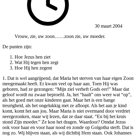
30 maart 2004
Vrouw, zie, uw zoon……zoon zie, uw moeder.
De punten zijn:
Hoe Jezus hen ziet
Wat Hij tegen hen zegt
Hoe Hij hen zegent
1. Dat is wel aangrijpend, dat Maria het sterven van haar eigen Zoon
meegemaakt heeft. Er kwam veel op haar aan. Toen Hij was
geboren, had ze gezongen: “Mijn ziel verheft Gods eer!” Maar dat
geloof wordt nu zwaar beproefd. Ja, het “haalt” ons weer wat “op”,
als het goed met onze kinderen gaat. Maar het is een bange
treurigheid, als het ongelukkig met ze afloopt. Als het aan je kind
komt, komt het aan jou. Maar Maria is niet overmand door verdriet
neergezonken, maar wij lezen, dat ze daar staat. “En bij het kruis
stond Zijn moeder.” Ze kon het dragen. Waardoor? Omdat Jezus
ook voor haar en voor haar nood en zonde op Golgotha sterft. Dat is
nog zo. Wij blijven staan, als wij dichtbij Hem staan. Ook Johannes