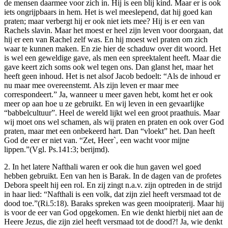
de mensen daarmee voor zich in. Hij is een blij kind. Maar er is ook
iets ongrijpbaars in hem. Het is wel meeslepend, dat hij goed kan
praten; maar verbergt hij er ook niet iets mee? Hij is er een van
Rachels slavin. Maar het moest er heel zijn leven voor doorgaan, dat
hij er een van Rachel zelf was. En hij moest wel praten om zich
waar te kunnen maken. En zie hier de schaduw over dit woord. Het
is wel een geweldige gave, als men een spreektalent heeft. Maar die
gave keert zich soms ook wel tegen ons. Dan glanst het, maar het
heeft geen inhoud. Het is net alsof Jacob bedoelt: “Als de inhoud er
nu maar mee overeenstemt. Als zijn leven er maar mee
correspondeert.” Ja, wanneer u meer gaven hebt, komt het er ook
meer op aan hoe u ze gebruikt. En wij leven in een gevaarlijke
“babbelcultuur”. Heel de wereld lijkt wel een groot praathuis. Maar
wij moet ons wel schamen, als wij praten en praten en ook over God
praten, maar met een onbekeerd hart. Dan “vloekt” het. Dan heeft
God de eer er niet van. “Zet, Heer`, een wacht voor mijne
lippen.”(Vgl. Ps.141:3; berijmd).
2. In het latere Nafthali waren er ook die hun gaven wel goed
hebben gebruikt. Een van hen is Barak. In de dagen van de profetes
Debora speelt hij een rol. En zij zingt n.a.v. zijn optreden in de strijd
in haar lied: “Nafthali is een volk, dat zijn ziel heeft versmaad tot de
dood toe.”(Ri.5:18). Baraks spreken was geen mooipraterij. Maar hij
is voor de eer van God opgekomen. En wie denkt hierbij niet aan de
Heere Jezus, die zijn ziel heeft versmaad tot de dood?! Ja, wie denkt