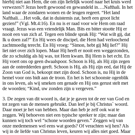
hierbij niet aan Hem, die om zijn liefelijk woord naar het kruis werd
verwezen?! Jezus heeft gewoond en gewandeld in….Nafthali. In het
land waar de zondaren wonen en de leugen regeert. “Het land
Nafthali….Het volk, dat in duisternis zat, heeft een groot licht
gezien!” (Vgl. Mt.4:16). En nu is er raad voor wie Hem om raad
vraagt. Jezus was een vriendelijk Man. Bits en bitter stootte Hij er
nooit een van zich af. Tegen een blinde sprak Hij: “Wat wilt gij, dat
Ik u doen zal?” En Hij wees de discipel, die Hem had verloochend
zachtmoedig terecht. En Hij vroeg: “Simon, hebt gij Mij lief?” Hij
liet niet over zich lopen. Maar Hij heeft er nooit een weggezonden,
die zo schuldig als hij was, tot Hem kwam. Bij Hem is het echt. En
Hij voert ons op geen dwaalspoor. Schoon is Hij, als Hij zijn zegen
aan de ontredderden geeft. Schoon is Hij, als Hij zijn eed, dat Hij de
Zoon van God is, bekoopt met zijn dood. Schoon is, nu Hij in de
hemel voor ons bidt aan de troon. En het is het schoonste ogenblik
in ons leven, als wij smeken om genade en Hij ons gerust stelt met
de woorden; “Kind, uw zonden zijn u vergeven.”
3. De zegen van dit woord is, dat je je gaven tot de eer van God en
tot zegen van de mensen gebruikt. Dan leef je bij Christus` woord.
Daar moet je het van hebben. Maar dan heb je zelf ook wat te
zeggen. Wij behoeven niet een typische spreker te zijn; maar dan
kunnen wij toch wel “schone woorden geven.” Zeggen wij van
onze medemensen wel eens wat goeds? Of verachten wij hen? Als
wij in de liefde van Christus leven, keuren wij alles niet goed. Maar