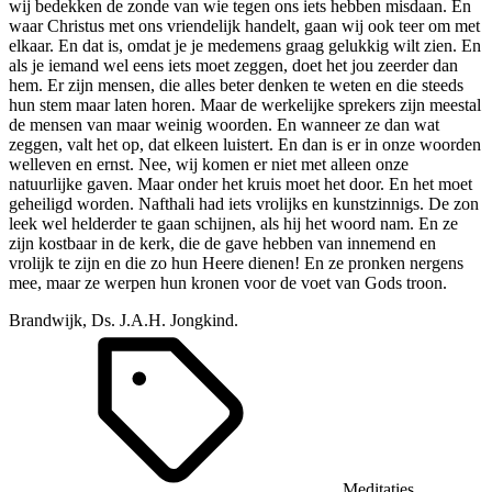
wij bedekken de zonde van wie tegen ons iets hebben misdaan. En
waar Christus met ons vriendelijk handelt, gaan wij ook teer om met
elkaar. En dat is, omdat je je medemens graag gelukkig wilt zien. En
als je iemand wel eens iets moet zeggen, doet het jou zeerder dan
hem. Er zijn mensen, die alles beter denken te weten en die steeds
hun stem maar laten horen. Maar de werkelijke sprekers zijn meestal
de mensen van maar weinig woorden. En wanneer ze dan wat
zeggen, valt het op, dat elkeen luistert. En dan is er in onze woorden
welleven en ernst. Nee, wij komen er niet met alleen onze
natuurlijke gaven. Maar onder het kruis moet het door. En het moet
geheiligd worden. Nafthali had iets vrolijks en kunstzinnigs. De zon
leek wel helderder te gaan schijnen, als hij het woord nam. En ze
zijn kostbaar in de kerk, die de gave hebben van innemend en
vrolijk te zijn en die zo hun Heere dienen! En ze pronken nergens
mee, maar ze werpen hun kronen voor de voet van Gods troon.
Brandwijk, Ds. J.A.H. Jongkind.
Meditaties