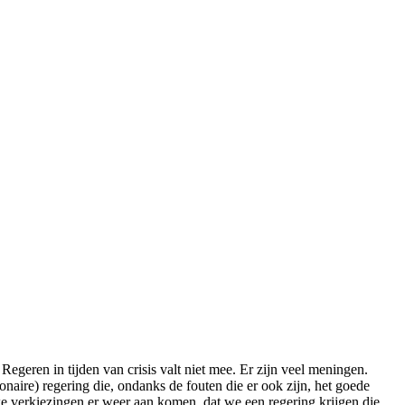
geren in tijden van crisis valt niet mee. Er zijn veel meningen.
naire) regering die, ondanks de fouten die er ook zijn, het goede
we verkiezingen er weer aan komen, dat we een regering krijgen die