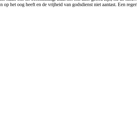
jn op het oog heeft en de vrijheid van godsdienst niet aantast. Een rege