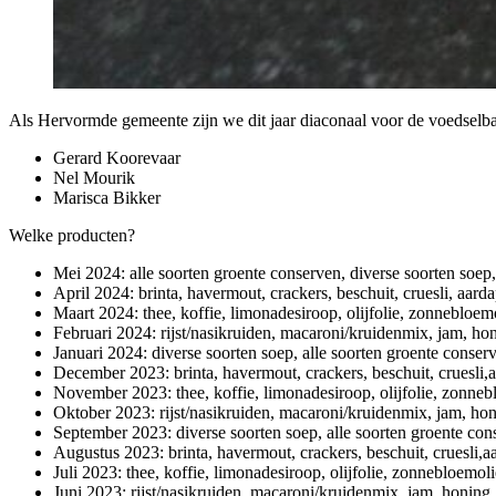
Als Hervormde gemeente zijn we dit jaar diaconaal voor de voedselba
Gerard Koorevaar
Nel Mourik
Marisca Bikker
Welke producten?
Mei 2024: alle soorten groente conserven, diverse soorten soep
April 2024: brinta, havermout, crackers, beschuit, cruesli, aa
Maart 2024: thee, koffie, limonadesiroop, olijfolie, zonnebloem
Februari 2024: rijst/nasikruiden, macaroni/kruidenmix, jam, ho
Januari 2024: diverse soorten soep, alle soorten groente conserv
December 2023: brinta, havermout, crackers, beschuit, cruesl
November 2023: thee, koffie, limonadesiroop, olijfolie, zonneb
Oktober 2023: rijst/nasikruiden, macaroni/kruidenmix, jam, ho
September 2023: diverse soorten soep, alle soorten groente cons
Augustus 2023: brinta, havermout, crackers, beschuit, cruesli
Juli 2023: thee, koffie, limonadesiroop, olijfolie, zonnebloemol
Juni 2023: rijst/nasikruiden, macaroni/kruidenmix, jam, honing