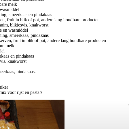
dbare melk
n wasmiddel
oning, smeerkaas en pindakaas
en, fruit in blik of pot, andere lang houdbare producten
uim, blikjesvis, knakworst
ie en wasmiddel
oning, smeerkaas, pindakaas
erven, fruit in blik of pot, andere lang houdbare producten
are melk
del
erkaas en pindakaas
svis, knakworst
meerkaas, pindakaas.
uiker
ix voor rijst en pasta’s