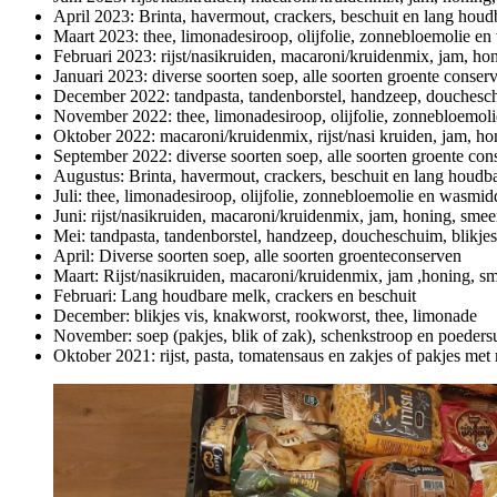
April 2023: Brinta, havermout, crackers, beschuit en lang hou
Maart 2023: thee, limonadesiroop, olijfolie, zonnebloemolie e
Februari 2023: rijst/nasikruiden, macaroni/kruidenmix, jam, h
Januari 2023: diverse soorten soep, alle soorten groente conserv
December 2022: tandpasta, tandenborstel, handzeep, douchesch
November 2022: thee, limonadesiroop, olijfolie, zonnebloemol
Oktober 2022: macaroni/kruidenmix, rijst/nasi kruiden, jam, h
September 2022: diverse soorten soep, alle soorten groente cons
Augustus: Brinta, havermout, crackers, beschuit en lang houdb
Juli: thee, limonadesiroop, olijfolie, zonnebloemolie en wasmid
Juni: rijst/nasikruiden, macaroni/kruidenmix, jam, honing, sme
Mei: tandpasta, tandenborstel, handzeep, doucheschuim, blikje
April: Diverse soorten soep, alle soorten groenteconserven
Maart: Rijst/nasikruiden, macaroni/kruidenmix, jam ,honing, s
Februari: Lang houdbare melk, crackers en beschuit
December: blikjes vis, knakworst, rookworst, thee, limonade
November: soep (pakjes, blik of zak), schenkstroop en poeders
Oktober 2021: rijst, pasta, tomatensaus en zakjes of pakjes met m