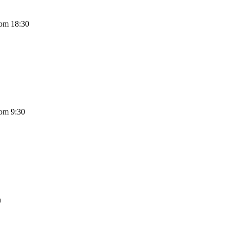
 om 18:30
 om 9:30
n